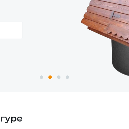
нгуре