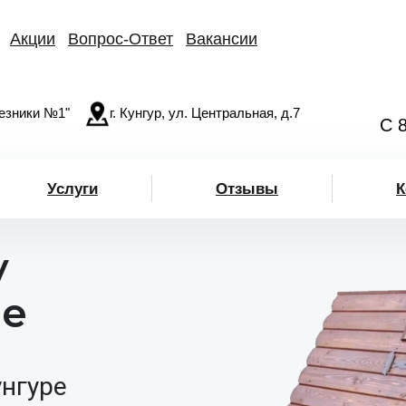
Акции
Вопрос-Ответ
Вакансии
езники №1"
г. Кунгур, ул. Центральная, д.7
С 
Услуги
Отзывы
К
у
ре
унгуре