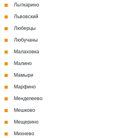
Лыткарино
Львовский
Люберцы
Любучаны
Малаховка
Малино
Мамыри
Марфино
Менделеево
Мешково
Мещерино
Михнево