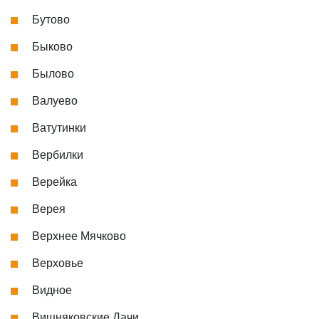
Бутово
Быково
Былово
Валуево
Ватутинки
Вербилки
Верейка
Верея
Верхнее Мячково
Верховье
Видное
Вишняковские Дачи