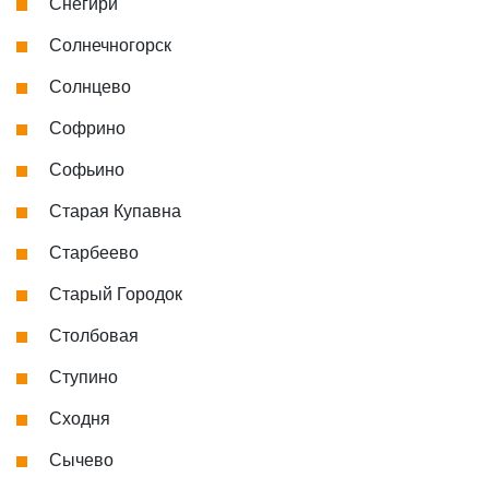
Снегири
Солнечногорск
Солнцево
Софрино
Софьино
Старая Купавна
Старбеево
Старый Городок
Столбовая
Ступино
Сходня
Сычево