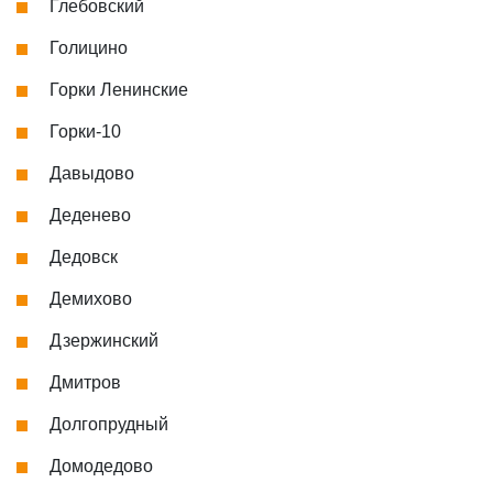
Глебовский
Голицино
Горки Ленинские
Горки-10
Давыдово
Деденево
Дедовск
Демихово
Дзержинский
Дмитров
Долгопрудный
Домодедово