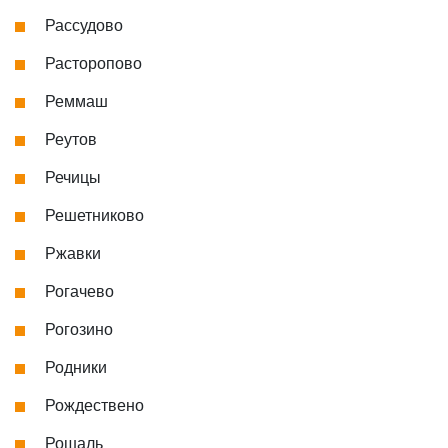
Рассудово
Расторопово
Реммаш
Реутов
Речицы
Решетниково
Ржавки
Рогачево
Рогозино
Родники
Рождествено
Рошаль