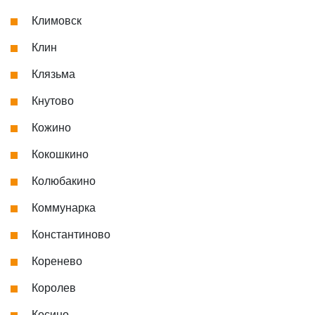
Климовск
Клин
Клязьма
Кнутово
Кожино
Кокошкино
Колюбакино
Коммунарка
Константиново
Коренево
Королев
Косино