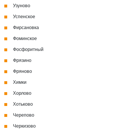
Узуново
Успенское
Фирсановка
Фоминское
Фосфоритный
Фрязино
Фряново
Химки
Хорлово
Хотьково
Черепово
Черкизово