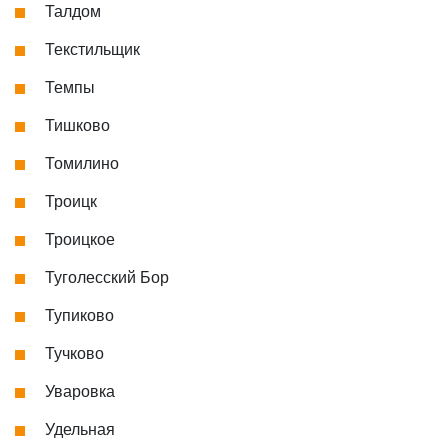
Талдом
Текстильщик
Темпы
Тишково
Томилино
Троицк
Троицкое
Туголесский Бор
Тупиково
Тучково
Уваровка
Удельная